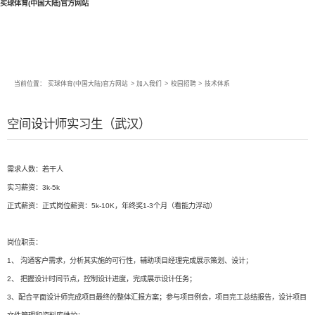
买球体育(中国大陆)官方网站
当前位置：
买球体育(中国大陆)官方网站
>
加入我们
>
校园招聘
>
技术体系
空间设计师实习生（武汉）
需求人数：若干人
实习薪资：3k-5k
正式薪资：正式岗位薪资：5k-10K，年终奖1-3个月（看能力浮动）
岗位职责：
1、 沟通客户需求，分析其实施的可行性，辅助项目经理完成展示策划、设计；
2、 把握设计时间节点，控制设计进度，完成展示设计任务；
3、配合平面设计师完成项目最终的整体汇报方案；参与项目例会，项目完工总结报告，设计项目