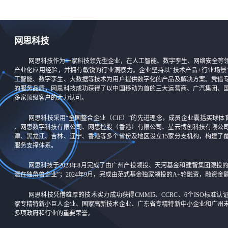
网思科技
网思科技作为一家科技领先型企业，在人工智能、数字孪生、网络安全等
产业化应用经验，并拥有敏锐的行业洞察力。企业坚持以“技术产品+行业场景
工智能、数字孪生、大数据等技术为用户提供数字化的产品及解决方案。凭借
的服务品质，网思科技成功获得了以中国移动为首的三大运营商、广汽集团、
多家顶级客户的大力认可。
网思科技采用“全国整合企业（CIE）”的先进理念，成员企业囊括买球体
、网思数字科技有限公司、网思控股（香港）有限公司、星云博创科技有限公
津、黑龙江、吉林、辽宁、香港等多个省份及地区设立15家分支机构，构建了
服务支撑体系。
网思科技于2023年8月完成了由广州产投领投、天河基金和建智集团跟投
潜在独角兽企业”；2024年9月，完成由范式基金独家领投的A+轮融资，融资
网思科技凭借雄厚的技术实力成功获得CMMI5、CCRC、6个ISO标准
家专精特新小巨人企业、国家高新技术企业、广东省专精特新中小企业和广州
多项政府和行业的重要荣誉。