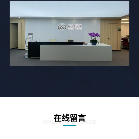
在线留言
ONLINE MESSAGE