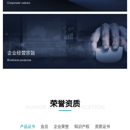
Corporate values
企业经营宗旨
Business purpose
荣誉资质
HONOR AND QUALIFICATION
产品证书
会员
企业荣誉
知识产权
资质证书