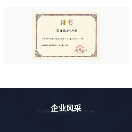
企业风采
CORPORATE STYLE