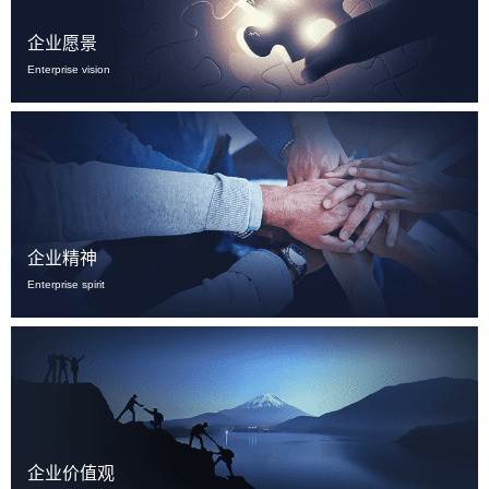
企业愿景
Enterprise vision
企业精神
Enterprise spirit
企业价值观