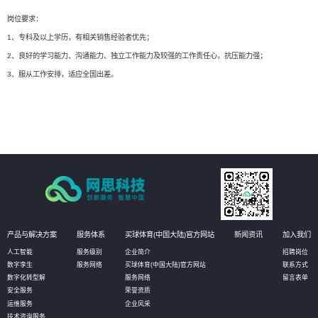
岗位要求：
1、专科及以上学历，有相关销售经验者优先；
2、良好的学习能力、沟通能力、独立工作能力及较强的工作责任心，抗压能力强；
3、服从工作安排，适应全国出差。
产品与解决方案
服务体系
买球体育(中国大陆)官方网站
新闻资讯
加入我们
人工智能
服务级别
企业简介
招聘岗位
数字孪生
服务网络
买球体育(中国大陆)官方网站
联系方式
数字化转型解
服务网络
留言表单
安全服务
荣誉资质
运维服务
企业风采
技术咨询服务