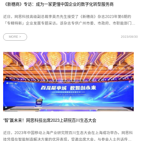
《新穗商》专访：成为一家更懂中国企业的数字化转型服务商
近日，网思科技高级副总裁李英杰先生接受了《新穗商》杂志2023年第6期的
「专精特新」企业发展专题采访。该杂志专供广州市委、市政府、市职能部门以
及广州市工商联近2000家执委企业阅示，致力于为政府提供决策参考。通过该杂
志的报道，有效提升了网思科技在广州政府中的影响力。本文首发于《新穗商》
MORE >
2023/08/30
策划|
“智”赢未来！网思科技出席2023上研院百川生态大会
近日，2023年中国移动上海产业研究院百川生态大会在上海成功举办。网思科
技凭借在智能制造解决方案的优异表现，受邀出席大会，与参会人士共话传统