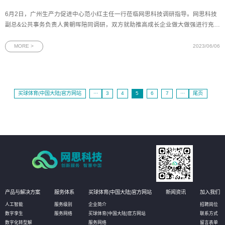
6月2日，广州生产力促进中心范小红主任一行莅临网思科技调研指导。网思科技
副总&公共事务负责人黄朝晖陪同调研，双方就助推高成长企业做大做强进行充分
交流。图为范小红主任一行与网思科技管理层合影会上，网思科技副总黄朝晖介
绍了公司的经营情况、产品及解决方案的示范案例、荣誉资质、发明技术专利和
MORE >
2023/06/06
未来发展规
买球体育(中国大陆)官方网站
···
3
4
5
6
7
···
尾页
产品与解决方案
服务体系
买球体育(中国大陆)官方网站
新闻资讯
加入我们
人工智能
服务级别
企业简介
招聘岗位
数字孪生
服务网络
买球体育(中国大陆)官方网站
联系方式
数字化转型解
服务网络
留言表单